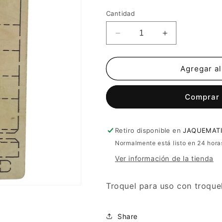
Cantidad
Reducir
Aumentar
cantidad
cantidad
para
para
Troquel
Troquel
Agregar al
caja
caja
de
de
Comprar
corazón
corazón
Retiro disponible en
JAQUEMATI
Normalmente está listo en 24 hora
Ver información de la tienda
Troquel para uso con troque
Share