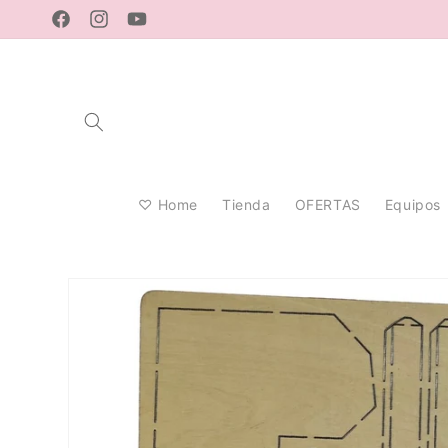
Ir
directamente
Facebook
Instagram
YouTube
al contenido
♡ Home
Tienda
OFERTAS
Equipos
Ir
directamente
a la
información
del producto