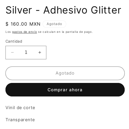
Silver - Adhesivo Glitter
Precio
$ 160.00 MXN
Agotado
habitual
Los
gastos de envío
se calculan en la pantalla de pago.
Cantidad
Reducir
Aumentar
cantidad
cantidad
para
para
Silver
Silver
Agotado
-
-
Adhesivo
Adhesivo
Comprar ahora
Glitter
Glitter
Vinil de corte
Transparente