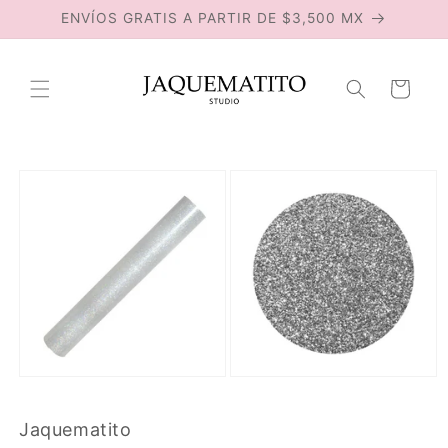
Ir
ENVÍOS GRATIS A PARTIR DE $3,500 MX
directamente
al contenido
Carrito
Ir
directamente
a la
información
del producto
Jaquematito