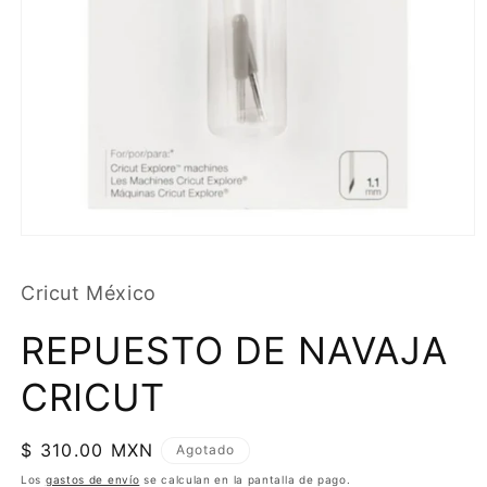
Cricut México
REPUESTO DE NAVAJA
CRICUT
Precio
$ 310.00 MXN
Agotado
habitual
Los
gastos de envío
se calculan en la pantalla de pago.