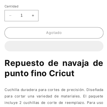
Cantidad
Reducir
Aumentar
cantidad
cantidad
para
para
REPUESTO
REPUESTO
Agotado
DE
DE
NAVAJA
NAVAJA
CRICUT
CRICUT
Repuesto de navaja de
punto fino Cricut
Cuchilla duradera para cortes de precisión. Diseñada
para cortar una variedad de materiales. El paquete
incluye 2 cuchillas de corte de reemplazo. Para uso