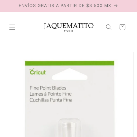
Ir
ENVÍOS GRATIS A PARTIR DE $3,500 MX
directamente
al contenido
Carrito
Ir
directamente
a la
información
del producto