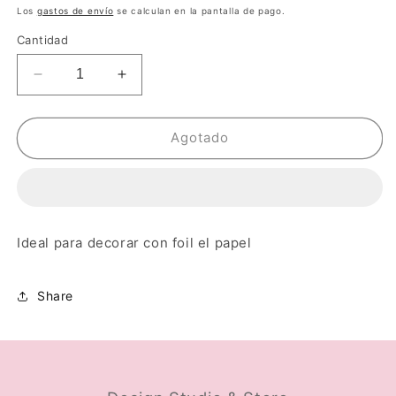
habitual
Los
gastos de envío
se calculan en la pantalla de pago.
Cantidad
Reducir
Aumentar
cantidad
cantidad
para
para
PLUMÓN
PLUMÓN
Agotado
MÁGICO
MÁGICO
Ideal para decorar con foil el papel
Share