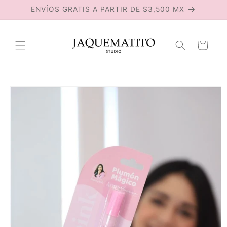
Ir
ENVÍOS GRATIS A PARTIR DE $3,500 MX
directamente
al contenido
Carrito
Ir
directamente
a la
información
del producto