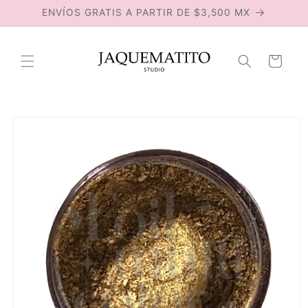
Ir
ENVÍOS GRATIS A PARTIR DE $3,500 MX
directamente
al contenido
Carrito
Ir
directamente
a la
información
del producto