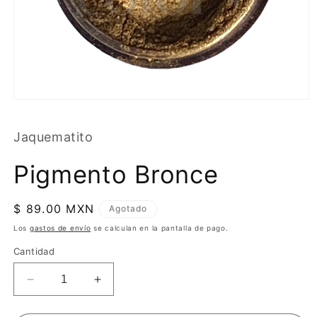
Jaquematito
Pigmento Bronce
Precio
$ 89.00 MXN
Agotado
habitual
Los
gastos de envío
se calculan en la pantalla de pago.
Cantidad
Reducir
Aumentar
cantidad
cantidad
para
para