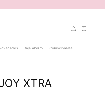
Iniciar
Carrito
sesión
Novedades
Caja Ahorro
Promocionales
JOY XTRA