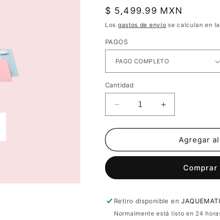
Precio
$ 5,499.99 MXN
habitual
Los
gastos de envío
se calculan en la
PAGOS
Cantidad
Reducir
Aumentar
cantidad
cantidad
para
para
PAQUETE
PAQUETE
Agregar al
JOY
JOY
XTRA
XTRA
Comprar
LAVANDA
LAVANDA
Retiro disponible en
JAQUEMATI
Normalmente está listo en 24 hora