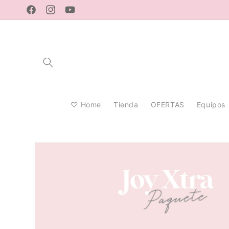
Ir
directamente
Facebook
Instagram
YouTube
al contenido
♡ Home
Tienda
OFERTAS
Equipos
Ir
directamente
a la
información
del producto