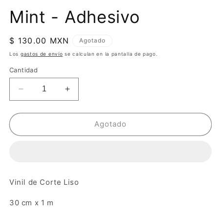
Mint - Adhesivo
Precio
$ 130.00 MXN
Agotado
habitual
Los
gastos de envío
se calculan en la pantalla de pago.
Cantidad
Reducir
Aumentar
cantidad
cantidad
para
para
Mint
Mint
Agotado
-
-
Adhesivo
Adhesivo
Vinil de Corte Liso
30 cm x 1 m