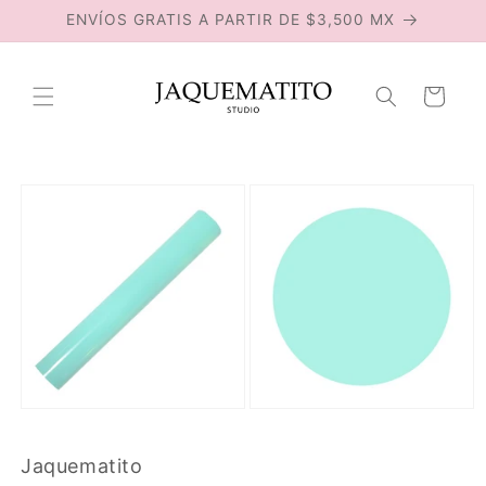
Ir
ENVÍOS GRATIS A PARTIR DE $3,500 MX
directamente
al contenido
Carrito
Ir
directamente
a la
información
del producto
Jaquematito