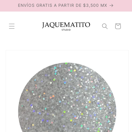
Ir
ENVÍOS GRATIS A PARTIR DE $3,500 MX
directamente
al contenido
Carrito
Ir
directamente
a la
información
del producto