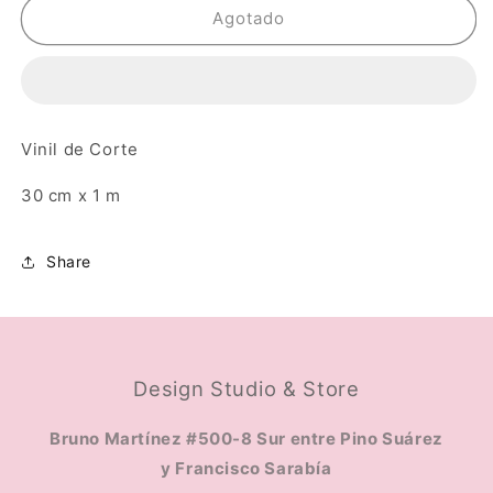
Holographic
Holographic
Agotado
-
-
Adhesivo
Adhesivo
Vinil de Corte
30 cm x 1 m
Share
Design Studio & Store
Bruno Martínez #500-8 Sur entre Pino Suárez
y Francisco Sarabía