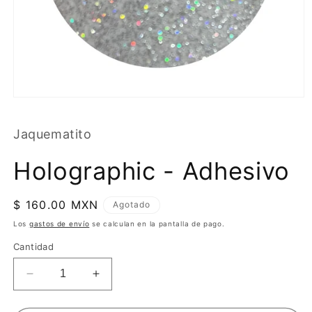
Jaquematito
Holographic - Adhesivo
Precio
$ 160.00 MXN
Agotado
habitual
Los
gastos de envío
se calculan en la pantalla de pago.
Cantidad
Reducir
Aumentar
cantidad
cantidad
para
para