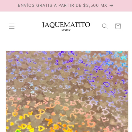
Ir
ENVÍOS GRATIS A PARTIR DE $3,500 MX
directamente
al contenido
Carrito
Ir
directamente
a la
información
del producto