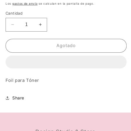
habitual
Los
gastos de envío
se calculan en la pantalla de pago.
Cantidad
Reducir
Aumentar
cantidad
cantidad
para
para
Foil
Foil
Agotado
Heart
Heart
Holográfico
Holográfico
Foil para Tóner
Share