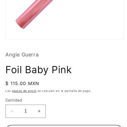
Angie Guerra
Foil Baby Pink
Precio
$ 115.00 MXN
habitual
Los
gastos de envío
se calculan en la pantalla de pago.
Cantidad
Reducir
Aumentar
cantidad
cantidad
para
para