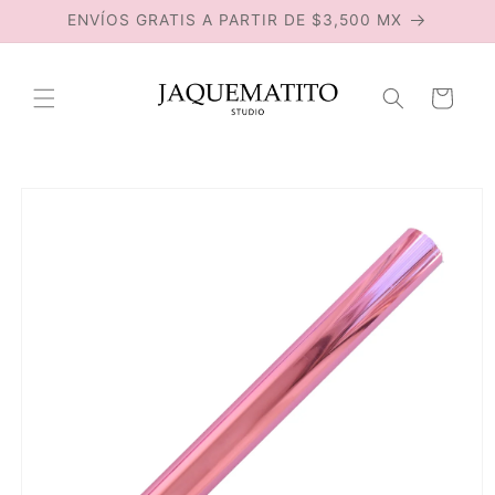
Ir
ENVÍOS GRATIS A PARTIR DE $3,500 MX
directamente
al contenido
Carrito
Ir
directamente
a la
información
del producto