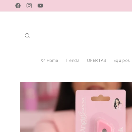
Ir
directamente
Facebook
Instagram
YouTube
al contenido
♡ Home
Tienda
OFERTAS
Equipos
Ir
directamente
a la
información
del producto