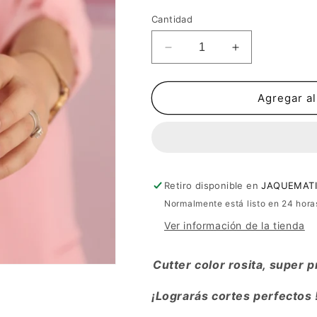
Cantidad
Reducir
Aumentar
cantidad
cantidad
para
para
Cutter
Cutter
Agregar al
Team
Team
Pink
Pink
Retiro disponible en
JAQUEMATI
Normalmente está listo en 24 hora
Ver información de la tienda
Cutter color rosita, super 
¡Lograrás cortes perfectos 