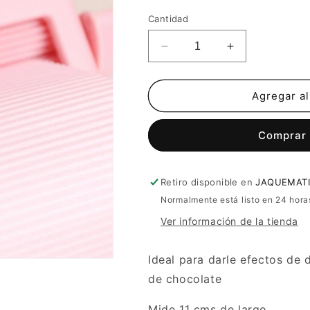
Cantidad
Reducir
Aumentar
cantidad
cantidad
para
para
Corrugadora
Corrugadora
Agregar al
de
de
Papel
Papel
Comprar
Retiro disponible en
JAQUEMATI
Normalmente está listo en 24 hora
Ver información de la tienda
Ideal para darle efectos de 
de chocolate
Mide 11 cms de largo