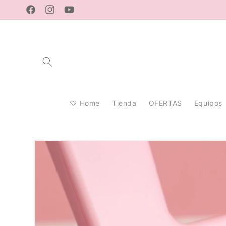
Ir
directamente
Facebook
Instagram
YouTube
al contenido
♡ Home
Tienda
OFERTAS
Equipos
Ir
directamente
a la
información
del producto