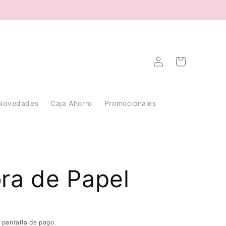
Iniciar
Carrito
sesión
Novedades
Caja Ahorro
Promocionales
ra de Papel
 pantalla de pago.