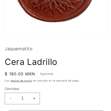
Jaquematito
Cera Ladrillo
Precio
$ 180.00 MXN
Agotado
habitual
Los
gastos de envío
se calculan en la pantalla de pago.
Cantidad
Reducir
Aumentar
cantidad
cantidad
para
para