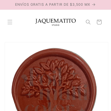
Ir
ENVÍOS GRATIS A PARTIR DE $3,500 MX
directamente
al contenido
Carrito
Ir
directamente
a la
información
del producto